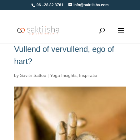
06 –28 82 3761
info@saktiisha.com
Vullend of vervullend, ego of
hart?
by
Savitri Sattoe
|
Yoga Insights
,
Inspiratie